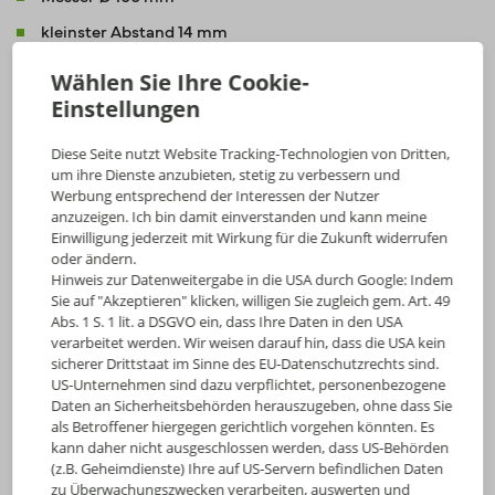
kleinster Abstand 14 mm
Bahnbreite max. 800 mm
Wählen Sie Ihre Cookie-
Optional mit eigenem Antrieb
Einstellungen
Diese Seite nutzt Website Tracking-Technologien von Dritten,
um ihre Dienste anzubieten, stetig zu verbessern und
Werbung entsprechend der Interessen der Nutzer
anzuzeigen. Ich bin damit einverstanden und kann meine
Einwilligung jederzeit mit Wirkung für die Zukunft widerrufen
oder ändern.
Hinweis zur Datenweitergabe in die USA durch Google: Indem
Sie auf "Akzeptieren" klicken, willigen Sie zugleich gem. Art. 49
Abs. 1 S. 1 lit. a DSGVO ein, dass Ihre Daten in den USA
verarbeitet werden. Wir weisen darauf hin, dass die USA kein
sicherer Drittstaat im Sinne des EU-Datenschutzrechts sind.
US-Unternehmen sind dazu verpflichtet, personenbezogene
Daten an Sicherheitsbehörden herauszugeben, ohne dass Sie
als Betroffener hiergegen gerichtlich vorgehen könnten. Es
kann daher nicht ausgeschlossen werden, dass US-Behörden
(z.B. Geheimdienste) Ihre auf US-Servern befindlichen Daten
zu Überwachungszwecken verarbeiten, auswerten und